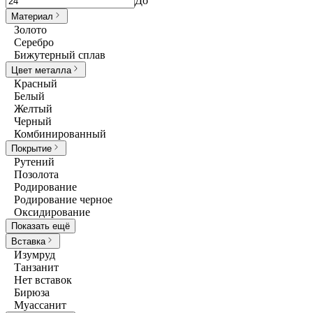
До
Материал
Золото
Серебро
Бижутерный сплав
Цвет металла
Красный
Белый
Желтый
Черный
Комбинированный
Покрытие
Рутений
Позолота
Родирование
Родирование черное
Оксидирование
Показать ещё
Вставка
Изумруд
Танзанит
Нет вставок
Бирюза
Муассанит