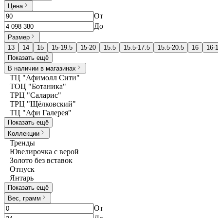
Цена
От
До
Размер
13
14
15
15-19.5
15-20
15.5
15.5-17.5
15.5-20.5
16
16-
Показать ещё
В наличии в магазинах
ТЦ "Афимолл Сити"
ТОЦ "Ботаника"
ТРЦ "Саларис"
ТРЦ "Щёлковский"
ТЦ "Афи Галерея"
Показать ещё
Коллекции
Тренды
Ювелирочка с верой
Золото без вставок
Отпуск
Янтарь
Показать ещё
Вес, грамм
От