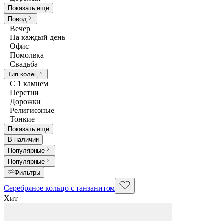
Показать ещё
Повод
Вечер
На каждый день
Офис
Помолвка
Свадьба
Тип колец
С 1 камнем
Перстни
Дорожки
Религиозные
Тонкие
Показать ещё
В наличии
Популярные
Популярные
Фильтры
Серебряное кольцо с танзанитом
Хит