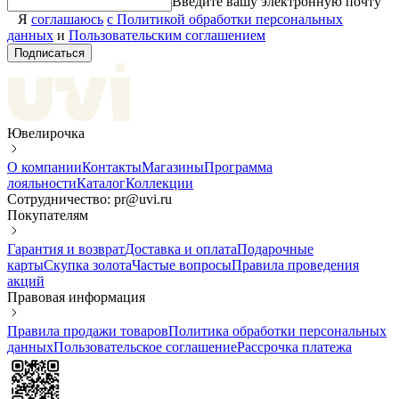
Введите вашу электронную почту
Я
соглашаюсь
с Политикой обработки персональных
данных
и
Пользовательским соглашением
Подписаться
Ювелирочка
О компании
Контакты
Магазины
Программа
лояльности
Каталог
Коллекции
Сотрудничество: pr@uvi.ru
Покупателям
Гарантия и возврат
Доставка и оплата
Подарочные
карты
Скупка золота
Частые вопросы
Правила проведения
акций
Правовая информация
Правила продажи товаров
Политика обработки персональных
данных
Пользовательское соглашение
Рассрочка платежа