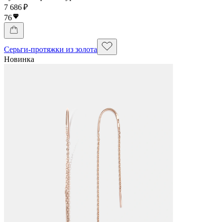
7 686 ₽
76
Серьги-протяжки из золота
Новинка