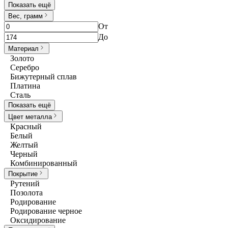
Показать ещё
Вес, грамм
От
До
Материал
Золото
Серебро
Бижутерный сплав
Платина
Сталь
Показать ещё
Цвет металла
Красный
Белый
Желтый
Черный
Комбинированный
Покрытие
Рутений
Позолота
Родирование
Родирование черное
Оксидирование