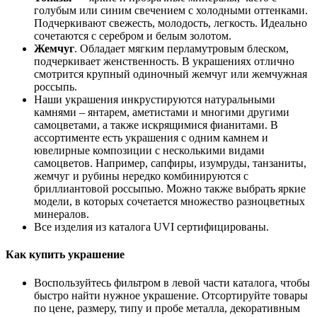
голубым или синим свечением с холодными оттенками.
Подчеркивают свежесть, молодость, легкость. Идеально
сочетаются с серебром и белым золотом.
Жемчуг
. Обладает мягким перламутровым блеском,
подчеркивает женственность. В украшениях отлично
смотрится крупный одиночный жемчуг или жемчужная
россыпь.
Наши украшения инкрустируются натуральными
камнями – янтарем, аметистами и многими другими
самоцветами, а также искрящимися фианитами. В
ассортименте есть украшения с одним камнем и
ювелирные композиции с несколькими видами
самоцветов. Например, сапфиры, изумруды, танзаниты,
жемчуг и рубины нередко комбинируются с
бриллиантовой россыпью. Можно также выбрать яркие
модели, в которых сочетается множество разноцветных
минералов.
Все изделия из каталога UVI сертифицированы.
Как купить украшение
Воспользуйтесь фильтром в левой части каталога, чтобы
быстро найти нужное украшение. Отсортируйте товары
по цене, размеру, типу и пробе металла, декоративным