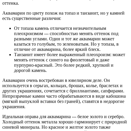
оттенка.
Аквамарин по цвету похож на топаз и танзанит, но у камней
есть существенные различия:
От топаза камень отличается незначительным
плеохроизмом --- способностью менять оттенок под
разными углами. Один и тот же аквамарин может
казаться то голубым, то зеленоватым. Но у топаза, в
отличие от аквамарина, более яркий блеск.
Танзанит имеет более выраженный плеохроизм: может
менять оттенок с синего на фиолетовый и даже
пурпурно-красный. Это более редкий, хрупкий и
дорогой камень.
Аквамарин очень востребован в ювелирном деле. Он
используется в серьгах, кольцах, брошах, колье, браслетах и
других украшениях, сочетается с бриллиантами, сапфирами.
Непрозрачные камни часто обрабатываются в виде кабошона
(мягкой выпуклой вставки без граней), ставятся в недорогие
украшения.
Идеальная оправа для аквамарина --- белое золото и серебро.
Холодный оттенок металла хорошо гармонирует с природной
синевой минерала. Но красное и желтое золото также