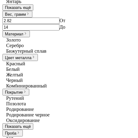
Янтарь
Показать ещё
Вес, грамм
От
До
Материал
Золото
Серебро
Бижутерный сплав
Цвет металла
Красный
Белый
Желтый
Черный
Комбинированный
Покрытие
Рутений
Позолота
Родирование
Родирование черное
Оксидирование
Показать ещё
Проба