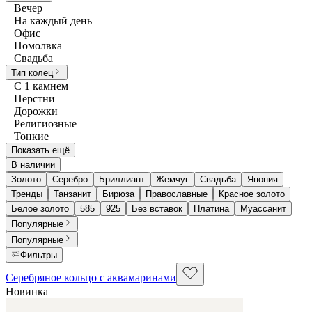
Вечер
На каждый день
Офис
Помолвка
Свадьба
Тип колец
С 1 камнем
Перстни
Дорожки
Религиозные
Тонкие
Показать ещё
В наличии
Золото
Серебро
Бриллиант
Жемчуг
Свадьба
Япония
Тренды
Танзанит
Бирюза
Православные
Красное золото
Белое золото
585
925
Без вставок
Платина
Муассанит
Популярные
Популярные
Фильтры
Серебряное кольцо с аквамаринами
Новинка