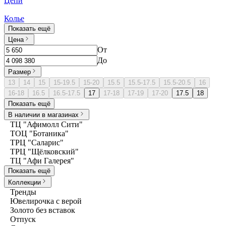
Цепи
Колье
Показать ещё
Цена
От
До
Размер
13
14
15
15-19.5
15-20
15.5
15.5-17.5
15.5-20.5
16
16-18
16.5
16.5-17.5
17
17-18
17-19
17-20
17.5
18
Показать ещё
В наличии в магазинах
ТЦ "Афимолл Сити"
ТОЦ "Ботаника"
ТРЦ "Саларис"
ТРЦ "Щёлковский"
ТЦ "Афи Галерея"
Показать ещё
Коллекции
Тренды
Ювелирочка с верой
Золото без вставок
Отпуск