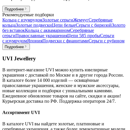
Подробнее
Рекомендуемые подборки
Кольца с изумрудом
Золотые серьги
Жемчуг
Серебряные
кольца
Золотые подвески
Цепи белые
Серьги с бирюзой
Золото
без вставок
Кольца с аквамарином
Серебряные
серьги
Православные украшения
Цепи 585 пробы
Серьги
с изумрудом
Япония
Подвески с фианитами
Серьги с рубином
Подробнее
UVI Jewellery
В интернет-магазине UVI можно купить ювелирные
украшения с доставкой по Москве и в другие города России.
В каталоге более 14 000 изделий — освящённые
православные украшения, женские и мужские аксессуары,
новые коллекции и подборки с уникальными камнями.
Ежедневное обновление товаров на сайте, скидки и акции!
Курьерская доставка по РФ. Поддержка операторов 24/7.
Ассортимент UVI
В каталоге UVI вы найдете золотые, платиновые и
серебряные украшения, а также более демократичные модели