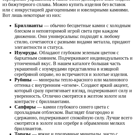
из бижутерного сплава. Можно купить изделия без вставок
или с инкрустацией драгоценными и ювелирными камнями.
Вот лишь некоторые из них:
Бриллианты
— обычно бесцветные камни с холодным
блеском и неповторимой игрой света при каждом
движении. Они универсальны: подходят к любому
стилю, сочетаются с разными видами металла, придают
элегантности и статуса.
Изумруды
. Обладают глубоким зеленым цветом с
бархатным сиянием. Подчеркивают индивидуальность и
утонченный вкус. В нашем каталоге большая часть
украшений с изумрудами представлена в изящной
серебряной оправе, но встречаются и золотые изделия.
Рубины
— минералы тепло-красного или малинового
оттенка с внутренним «огнем». Создают яркий акцент,
который сразу притягивает взгляд, подчеркивают силу и
уверенность. Отлично смотрятся в желтом золоте или
контрасте с бриллиантами.
Сапфиры
— камни глубокого синего цвета с
прохладным отблеском. Выглядят благородно и
сдержанно, подчеркивают спокойную силу. Лучше всего
смотрятся в золоте или серебре в обрамлении мелких
бриллиантов.
Топазы
— яркие и прозрачные минералы, часто с