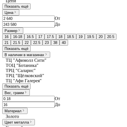
Цепи
Показать ещё
Цена
От
До
Размер
16
16-18
16.5
17
17.5
18
18.5
19
19.5
20
20.5
21
21.5
22
22.5
23
38
40
Показать ещё
В наличии в магазинах
ТЦ "Афимолл Сити"
ТОЦ "Ботаника"
ТРЦ "Саларис"
ТРЦ "Щёлковский"
ТЦ "Афи Галерея"
Показать ещё
Вес, грамм
От
До
Материал
Золото
Цвет металла