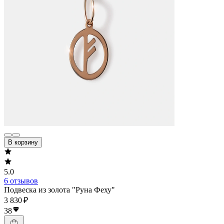
В корзину
5.0
6 отзывов
Подвеска из золота "Руна Феху"
3 830 ₽
38