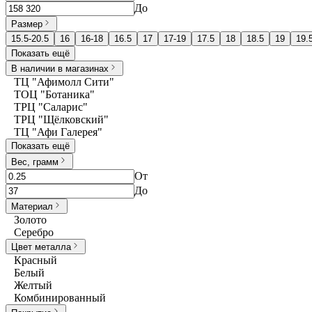
До
Размер
15.5-20.5
16
16-18
16.5
17
17-19
17.5
18
18.5
19
19.
Показать ещё
В наличии в магазинах
ТЦ "Афимолл Сити"
ТОЦ "Ботаника"
ТРЦ "Саларис"
ТРЦ "Щёлковский"
ТЦ "Афи Галерея"
Показать ещё
Вес, грамм
От
До
Материал
Золото
Серебро
Цвет металла
Красный
Белый
Желтый
Комбинированный