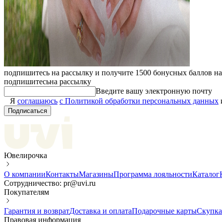
подпишитесь на рассылку и получите 1500 бонусных баллов н
подпишитесь
на рассылку
Введите вашу электронную почту
Я
соглашаюсь
с Политикой обработки персональных данных
Подписаться
Ювелирочка
О компании
Контакты
Магазины
Программа лояльности
Каталог
Сотрудничество: pr@uvi.ru
Покупателям
Гарантия и возврат
Доставка и оплата
Подарочные карты
Скупка
Правовая информация