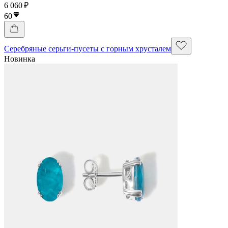
6 060 ₽
60
Серебряные серьги-пусеты с горным хрусталем
Новинка