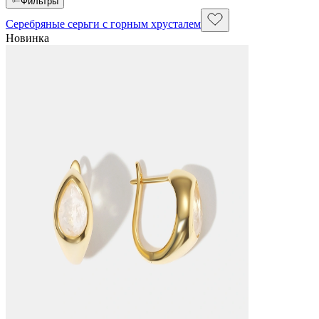
Фильтры
Серебряные серьги с горным хрусталем
Новинка