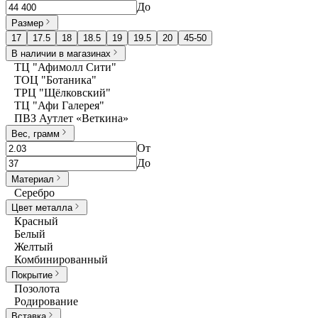
До
Размер
17
17.5
18
18.5
19
19.5
20
45-50
В наличии в магазинах
ТЦ "Афимолл Сити"
ТОЦ "Ботаника"
ТРЦ "Щёлковский"
ТЦ "Афи Галерея"
ПВЗ Аутлет «Веткина»
Вес, грамм
От
До
Материал
Серебро
Цвет металла
Красный
Белый
Желтый
Комбинированный
Покрытие
Позолота
Родирование
Вставка