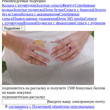
Рекомендуемые подборки
Кольца с изумрудом
Золотые серьги
Жемчуг
Серебряные
кольца
Золотые подвески
Цепи белые
Серьги с бирюзой
Золото
без вставок
Кольца с аквамарином
Серебряные
серьги
Православные украшения
Цепи 585 пробы
Серьги
с изумрудом
Япония
Подвески с фианитами
Серьги с рубином
Подробнее
подпишитесь на рассылку и получите 1500 бонусных баллов
на ваши покупки
подпишитесь
на рассылку
Введите вашу электронную почту
Я
соглашаюсь
с Политикой обработки персональных