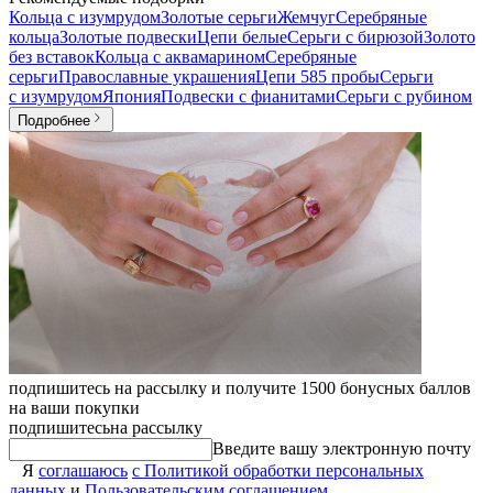
Кольца с изумрудом
Золотые серьги
Жемчуг
Серебряные
кольца
Золотые подвески
Цепи белые
Серьги с бирюзой
Золото
без вставок
Кольца с аквамарином
Серебряные
серьги
Православные украшения
Цепи 585 пробы
Серьги
с изумрудом
Япония
Подвески с фианитами
Серьги с рубином
Подробнее
подпишитесь на рассылку и получите 1500 бонусных баллов
на ваши покупки
подпишитесь
на рассылку
Введите вашу электронную почту
Я
соглашаюсь
с Политикой обработки персональных
данных
и
Пользовательским соглашением