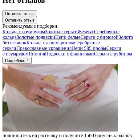
Нет отзывов
Оставить отзыв
Оставить отзыв
Рекомендуемые подборки
Кольца с изумрудом
Золотые серьги
Жемчуг
Серебряные
кольца
Золотые подвески
Цепи белые
Серьги с бирюзой
Золото
без вставок
Кольца с аквамарином
Серебряные
серьги
Православные украшения
Цепи 585 пробы
Серьги
с изумрудом
Япония
Подвески с фианитами
Серьги с рубином
Подробнее
подпишитесь на рассылку и получите 1500 бонусных баллов