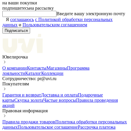
на ваши покупки
подпишитесь
на рассылку
Введите вашу электронную почту
Я
соглашаюсь
с Политикой обработки персональных
данных
и
Пользовательским соглашением
Подписаться
Ювелирочка
О компании
Контакты
Магазины
Программа
лояльности
Каталог
Коллекции
Сотрудничество: pr@uvi.ru
Покупателям
Гарантия и возврат
Доставка и оплата
Подарочные
карты
Скупка золота
Частые вопросы
Правила проведения
акций
Правовая информация
Правила продажи товаров
Политика обработки персональных
данных
Пользовательское соглашение
Рассрочка платежа