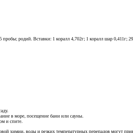
пробы; родий. Вставки: 1 коралл 4,702г; 1 коралл шар 0,411г; 29 
аду.
ание в море, посещение бани или сауны.
ом и спите.
овой химии, воды и резких температурных перепадов могут при