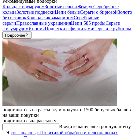
Рекомендуемые подборки
Кольца с изумрудом
Золотые серьги
Жемчуг
Серебряные
кольца
Золотые подвески
Цепи белые
Серьги с бирюзой
Золото
без вставок
Кольца с аквамарином
Серебряные
серьги
Православные украшения
Цепи 585 пробы
Серьги
с изумрудом
Япония
Подвески с фианитами
Серьги с рубином
Подробнее
подпишитесь на рассылку и получите 1500 бонусных баллов
на ваши покупки
подпишитесь
на рассылку
Введите вашу электронную почту
Я
соглашаюсь
с Политикой обработки персональных