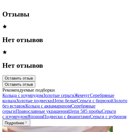
Отзывы
Нет отзывов
Нет отзывов
Оставить отзыв
Оставить отзыв
Рекомендуемые подборки
Кольца с изумрудом
Золотые серьги
Жемчуг
Серебряные
кольца
Золотые подвески
Цепи белые
Серьги с бирюзой
Золото
без вставок
Кольца с аквамарином
Серебряные
серьги
Православные украшения
Цепи 585 пробы
Серьги
с изумрудом
Япония
Подвески с фианитами
Серьги с рубином
Подробнее