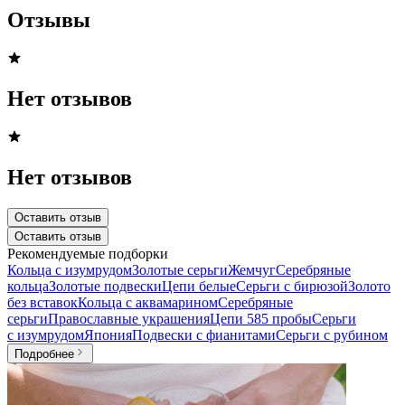
Отзывы
Нет отзывов
Нет отзывов
Оставить отзыв
Оставить отзыв
Рекомендуемые подборки
Кольца с изумрудом
Золотые серьги
Жемчуг
Серебряные
кольца
Золотые подвески
Цепи белые
Серьги с бирюзой
Золото
без вставок
Кольца с аквамарином
Серебряные
серьги
Православные украшения
Цепи 585 пробы
Серьги
с изумрудом
Япония
Подвески с фианитами
Серьги с рубином
Подробнее