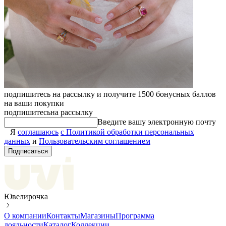
подпишитесь на рассылку и получите 1500 бонусных баллов
на ваши покупки
подпишитесь
на рассылку
Введите вашу электронную почту
Я
соглашаюсь
с Политикой обработки персональных
данных
и
Пользовательским соглашением
Подписаться
Ювелирочка
О компании
Контакты
Магазины
Программа
лояльности
Каталог
Коллекции