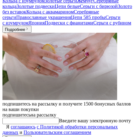
Кольца с изумрудом
Золотые серьги
Жемчуг
Серебряные
кольца
Золотые подвески
Цепи белые
Серьги с бирюзой
Золото
без вставок
Кольца с аквамарином
Серебряные
серьги
Православные украшения
Цепи 585 пробы
Серьги
с изумрудом
Япония
Подвески с фианитами
Серьги с рубином
Подробнее
подпишитесь на рассылку и получите 1500 бонусных баллов
на ваши покупки
подпишитесь
на рассылку
Введите вашу электронную почту
Я
соглашаюсь
с Политикой обработки персональных
данных
и
Пользовательским соглашением