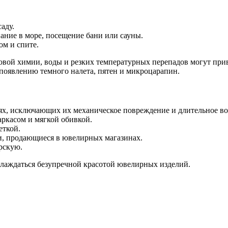
аду.
ание в море, посещение бани или сауны.
ом и спите.
овой химии, воды и резких температурных перепадов могут при
 появлению темного налета, пятен и микроцарапин.
х, исключающих их механическое повреждение и длительное воз
ркасом и мягкой обивкой.
еткой.
ки, продающиеся в ювелирных магазинах.
рскую.
слаждаться безупречной красотой ювелирных изделий.