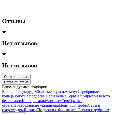
Отзывы
Нет отзывов
Нет отзывов
Оставить отзыв
Оставить отзыв
Рекомендуемые подборки
Кольца с изумрудом
Золотые серьги
Жемчуг
Серебряные
кольца
Золотые подвески
Цепи белые
Серьги с бирюзой
Золото
без вставок
Кольца с аквамарином
Серебряные
серьги
Православные украшения
Цепи 585 пробы
Серьги
с изумрудом
Япония
Подвески с фианитами
Серьги с рубином