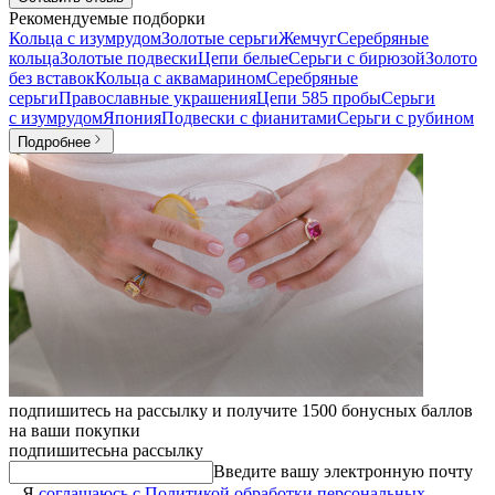
Рекомендуемые подборки
Кольца с изумрудом
Золотые серьги
Жемчуг
Серебряные
кольца
Золотые подвески
Цепи белые
Серьги с бирюзой
Золото
без вставок
Кольца с аквамарином
Серебряные
серьги
Православные украшения
Цепи 585 пробы
Серьги
с изумрудом
Япония
Подвески с фианитами
Серьги с рубином
Подробнее
подпишитесь на рассылку и получите 1500 бонусных баллов
на ваши покупки
подпишитесь
на рассылку
Введите вашу электронную почту
Я
соглашаюсь
с Политикой обработки персональных