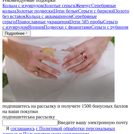
Рекомендуемые подборки
Кольца с изумрудом
Золотые серьги
Жемчуг
Серебряные
кольца
Золотые подвески
Цепи белые
Серьги с бирюзой
Золото
без вставок
Кольца с аквамарином
Серебряные
серьги
Православные украшения
Цепи 585 пробы
Серьги
с изумрудом
Япония
Подвески с фианитами
Серьги с рубином
Подробнее
подпишитесь на рассылку и получите 1500 бонусных баллов
на ваши покупки
подпишитесь
на рассылку
Введите вашу электронную почту
Я
соглашаюсь
с Политикой обработки персональных
данных
и
Пользовательским соглашением