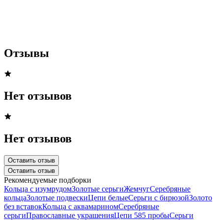
Отзывы
Нет отзывов
Нет отзывов
Оставить отзыв
Оставить отзыв
Рекомендуемые подборки
Кольца с изумрудом
Золотые серьги
Жемчуг
Серебряные
кольца
Золотые подвески
Цепи белые
Серьги с бирюзой
Золото
без вставок
Кольца с аквамарином
Серебряные
серьги
Православные украшения
Цепи 585 пробы
Серьги