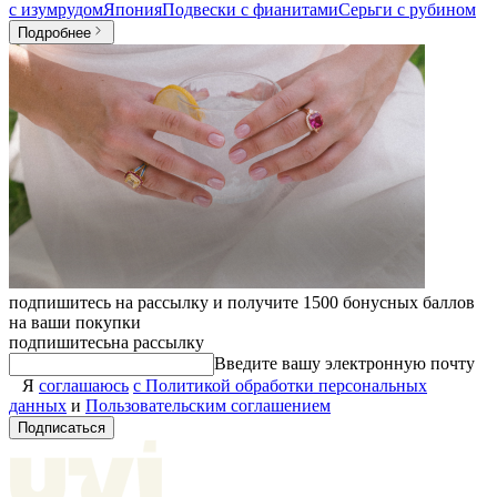
с изумрудом
Япония
Подвески с фианитами
Серьги с рубином
Подробнее
подпишитесь на рассылку и получите 1500 бонусных баллов
на ваши покупки
подпишитесь
на рассылку
Введите вашу электронную почту
Я
соглашаюсь
с Политикой обработки персональных
данных
и
Пользовательским соглашением
Подписаться