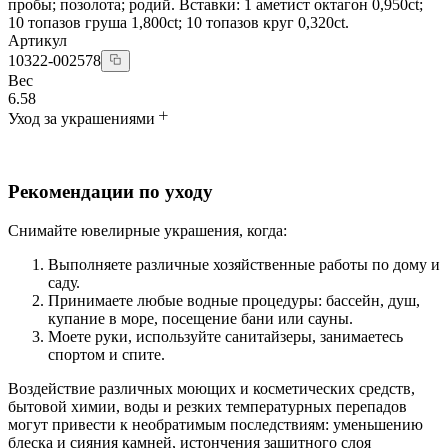
пробы; позолота; родий. Вставки: 1 аметист октагон 0,950ct;
10 топазов груша 1,800ct; 10 топазов круг 0,320ct.
Артикул
10322-002578
Вес
6.58
Уход за украшениями
Рекомендации по уходу
Снимайте ювелирные украшения, когда:
Выполняете различные хозяйственные работы по дому и
саду.
Принимаете любые водные процедуры: бассейн, душ,
купание в море, посещение бани или сауны.
Моете руки, используйте санитайзеры, занимаетесь
спортом и спите.
Воздействие различных моющих и косметических средств,
бытовой химии, воды и резких температурных перепадов
могут привести к необратимым последствиям: уменьшению
блеска и сияния камней, истончения защитного слоя