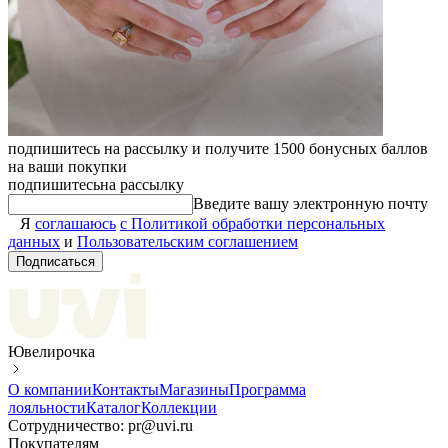
подпишитесь на рассылку и получите 1500 бонусных баллов
на ваши покупки
подпишитесь
на рассылку
Введите вашу электронную почту
Я
соглашаюсь
с Политикой обработки персональных
данных
и
Пользовательским соглашением
Подписаться
Ювелирочка
О компании
Контакты
Магазины
Программа
лояльности
Каталог
Коллекции
Сотрудничество: pr@uvi.ru
Покупателям