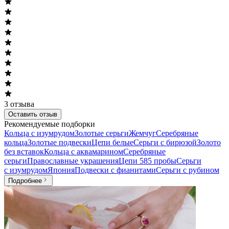
3
отзыва
Оставить отзыв
Рекомендуемые подборки
Кольца с изумрудом
Золотые серьги
Жемчуг
Серебряные
кольца
Золотые подвески
Цепи белые
Серьги с бирюзой
Золото
без вставок
Кольца с аквамарином
Серебряные
серьги
Православные украшения
Цепи 585 пробы
Серьги
с изумрудом
Япония
Подвески с фианитами
Серьги с рубином
Подробнее