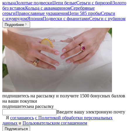
кольца
Золотые подвески
Цепи белые
Серьги с бирюзой
Золото
без вставок
Кольца с аквамарином
Серебряные
серьги
Православные украшения
Цепи 585 пробы
Серьги
с изумрудом
Япония
Подвески с фианитами
Серьги с рубином
Подробнее
подпишитесь на рассылку и получите 1500 бонусных баллов
на ваши покупки
подпишитесь
на рассылку
Введите вашу электронную почту
Я
соглашаюсь
с Политикой обработки персональных
данных
и
Пользовательским соглашением
Подписаться