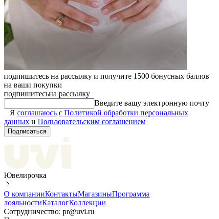
подпишитесь на рассылку и получите 1500 бонусных баллов
на ваши покупки
подпишитесь
на рассылку
Введите вашу электронную почту
Я
соглашаюсь
с Политикой обработки персональных
данных
и
Пользовательским соглашением
Подписаться
Ювелирочка
О компании
Контакты
Магазины
Программа
лояльности
Каталог
Коллекции
Сотрудничество: pr@uvi.ru