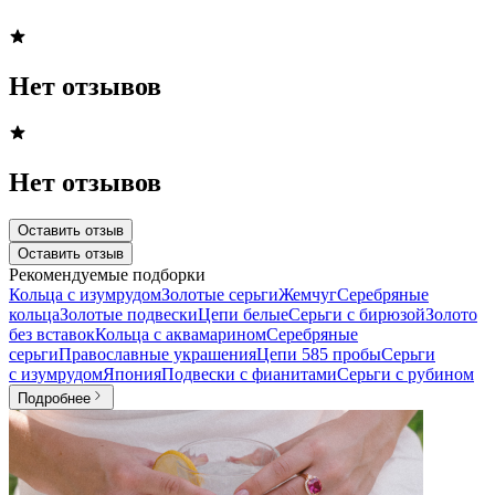
Нет отзывов
Нет отзывов
Оставить отзыв
Оставить отзыв
Рекомендуемые подборки
Кольца с изумрудом
Золотые серьги
Жемчуг
Серебряные
кольца
Золотые подвески
Цепи белые
Серьги с бирюзой
Золото
без вставок
Кольца с аквамарином
Серебряные
серьги
Православные украшения
Цепи 585 пробы
Серьги
с изумрудом
Япония
Подвески с фианитами
Серьги с рубином
Подробнее