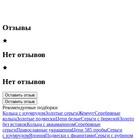
Отзывы
Нет отзывов
Нет отзывов
Оставить отзыв
Оставить отзыв
Рекомендуемые подборки
Кольца с изумрудом
Золотые серьги
Жемчуг
Серебряные
кольца
Золотые подвески
Цепи белые
Серьги с бирюзой
Золото
без вставок
Кольца с аквамарином
Серебряные
серьги
Православные украшения
Цепи 585 пробы
Серьги
с изумрудом
Япония
Подвески с фианитами
Серьги с рубином