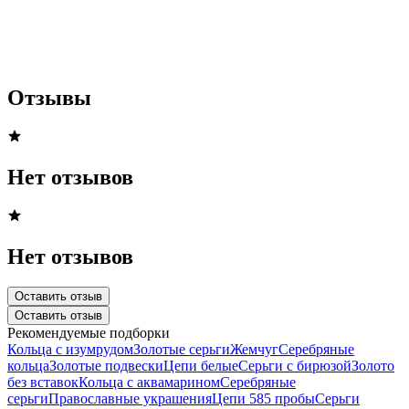
Отзывы
Нет отзывов
Нет отзывов
Оставить отзыв
Оставить отзыв
Рекомендуемые подборки
Кольца с изумрудом
Золотые серьги
Жемчуг
Серебряные
кольца
Золотые подвески
Цепи белые
Серьги с бирюзой
Золото
без вставок
Кольца с аквамарином
Серебряные
серьги
Православные украшения
Цепи 585 пробы
Серьги