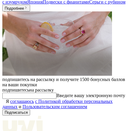
с изумрудом
Япония
Подвески с фианитами
Серьги с рубином
Подробнее
подпишитесь на рассылку и получите 1500 бонусных баллов
на ваши покупки
подпишитесь
на рассылку
Введите вашу электронную почту
Я
соглашаюсь
с Политикой обработки персональных
данных
и
Пользовательским соглашением
Подписаться