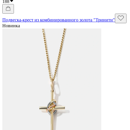
188
Подвеска-крест из комбинированного золота "Тринити"
Новинка