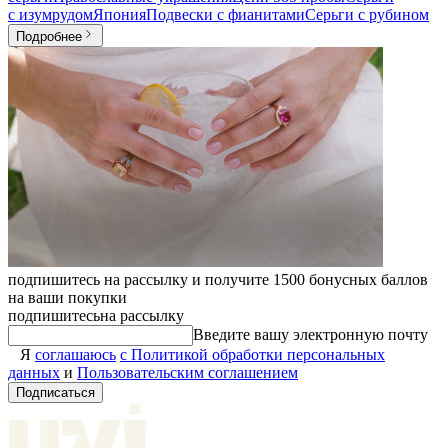
с изумрудом
Япония
Подвески с фианитами
Серьги с рубином
Подробнее
подпишитесь на рассылку и получите 1500 бонусных баллов
на ваши покупки
подпишитесь
на рассылку
Введите вашу электронную почту
Я
соглашаюсь
с Политикой обработки персональных
данных
и
Пользовательским соглашением
Подписаться