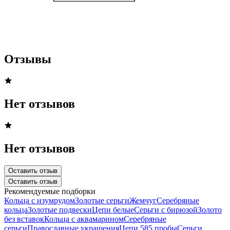
Отзывы
Нет отзывов
Нет отзывов
Оставить отзыв
Оставить отзыв
Рекомендуемые подборки
Кольца с изумрудом
Золотые серьги
Жемчуг
Серебряные
кольца
Золотые подвески
Цепи белые
Серьги с бирюзой
Золото
без вставок
Кольца с аквамарином
Серебряные
серьги
Православные украшения
Цепи 585 пробы
Серьги