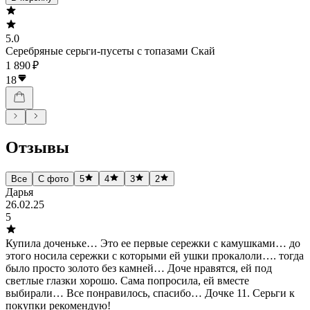
5.0
Серебряные серьги-пусеты с топазами Скай
1 890 ₽
18
Отзывы
Все
С фото
5
4
3
2
Дарья
26.02.25
5
Купила доченьке… Это ее первые сережки с камушками… до
этого носила сережки с которыми ей ушки прокалоли…. тогда
было просто золото без камней… Доче нравятся, ей под
светлые глазки хорошо. Сама попросила, ей вместе
выбирали… Все понравилось, спасибо… Дочке 11. Серьги к
покупки рекомендую!