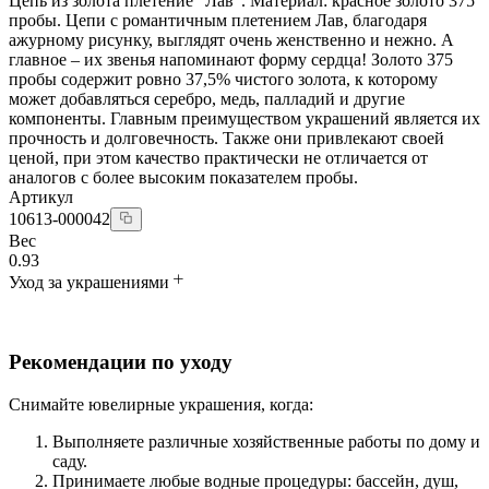
Цепь из золота плетение "Лав". Материал: красное золото 375
пробы. Цепи с романтичным плетением Лав, благодаря
ажурному рисунку, выглядят очень женственно и нежно. А
главное – их звенья напоминают форму сердца! Золото 375
пробы содержит ровно 37,5% чистого золота, к которому
может добавляться серебро, медь, палладий и другие
компоненты. Главным преимуществом украшений является их
прочность и долговечность. Также они привлекают своей
ценой, при этом качество практически не отличается от
аналогов с более высоким показателем пробы.
Артикул
10613-000042
Вес
0.93
Уход за украшениями
Рекомендации по уходу
Снимайте ювелирные украшения, когда:
Выполняете различные хозяйственные работы по дому и
саду.
Принимаете любые водные процедуры: бассейн, душ,