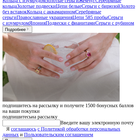
Кольца с изумрудом
Золотые серьги
Жемчуг
Серебряные
кольца
Золотые подвески
Цепи белые
Серьги с бирюзой
Золото
без вставок
Кольца с аквамарином
Серебряные
серьги
Православные украшения
Цепи 585 пробы
Серьги
с изумрудом
Япония
Подвески с фианитами
Серьги с рубином
Подробнее
подпишитесь на рассылку и получите 1500 бонусных баллов
на ваши покупки
подпишитесь
на рассылку
Введите вашу электронную почту
Я
соглашаюсь
с Политикой обработки персональных
данных
и
Пользовательским соглашением