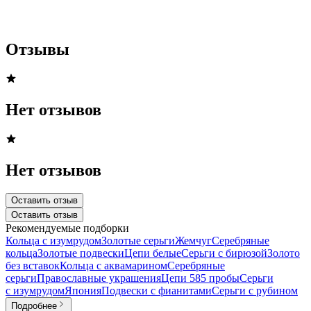
Отзывы
Нет отзывов
Нет отзывов
Оставить отзыв
Оставить отзыв
Рекомендуемые подборки
Кольца с изумрудом
Золотые серьги
Жемчуг
Серебряные
кольца
Золотые подвески
Цепи белые
Серьги с бирюзой
Золото
без вставок
Кольца с аквамарином
Серебряные
серьги
Православные украшения
Цепи 585 пробы
Серьги
с изумрудом
Япония
Подвески с фианитами
Серьги с рубином
Подробнее