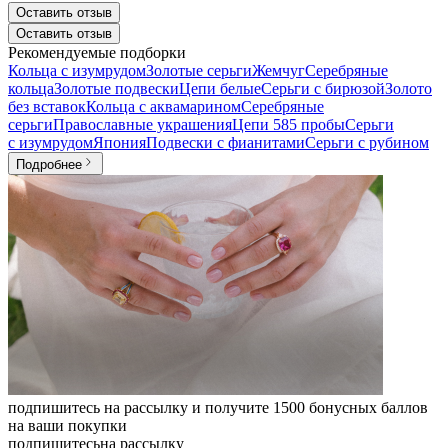
Оставить отзыв
Оставить отзыв
Рекомендуемые подборки
Кольца с изумрудом
Золотые серьги
Жемчуг
Серебряные
кольца
Золотые подвески
Цепи белые
Серьги с бирюзой
Золото
без вставок
Кольца с аквамарином
Серебряные
серьги
Православные украшения
Цепи 585 пробы
Серьги
с изумрудом
Япония
Подвески с фианитами
Серьги с рубином
Подробнее
подпишитесь на рассылку и получите 1500 бонусных баллов
на ваши покупки
подпишитесь
на рассылку