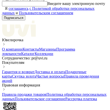
Введите вашу электронную почту
Я
соглашаюсь
с Политикой обработки персональных
данных
и
Пользовательским соглашением
Подписаться
Ювелирочка
О компании
Контакты
Магазины
Программа
лояльности
Каталог
Коллекции
Сотрудничество: pr@uvi.ru
Покупателям
Гарантия и возврат
Доставка и оплата
Подарочные
карты
Скупка золота
Частые вопросы
Правила проведения
акций
Правовая информация
Правила продажи товаров
Политика обработки персональных
данных
Пользовательское соглашение
Рассрочка платежа