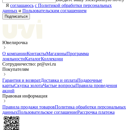
Я
соглашаюсь
с Политикой обработки персональных
данных
и
Пользовательским соглашением
Подписаться
Ювелирочка
О компании
Контакты
Магазины
Программа
лояльности
Каталог
Коллекции
Сотрудничество: pr@uvi.ru
Покупателям
Гарантия и возврат
Доставка и оплата
Подарочные
карты
Скупка золота
Частые вопросы
Правила проведения
акций
Правовая информация
Правила продажи товаров
Политика обработки персональных
данных
Пользовательское соглашение
Рассрочка платежа