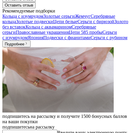
Оставить отзыв
Рекомендуемые подборки
Кольца с изумрудом
Золотые серьги
Жемчуг
Серебряные
кольца
Золотые подвески
Цепи белые
Серьги с бирюзой
Золото
без вставок
Кольца с аквамарином
Серебряные
серьги
Православные украшения
Цепи 585 пробы
Серьги
с изумрудом
Япония
Подвески с фианитами
Серьги с рубином
Подробнее
подпишитесь на рассылку и получите 1500 бонусных баллов
на ваши покупки
подпишитесь
на рассылку
Введите вашу электронную почту