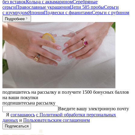
без вставок
Кольца с аквамарином
Серебряные
серьги
Православные украшения
Цепи 585 пробы
Серьги
с изумрудом
Япония
Подвески с фианитами
Серьги с рубином
Подробнее
подпишитесь на рассылку и получите 1500 бонусных баллов
на ваши покупки
подпишитесь
на рассылку
Введите вашу электронную почту
Я
соглашаюсь
с Политикой обработки персональных
данных
и
Пользовательским соглашением
Подписаться