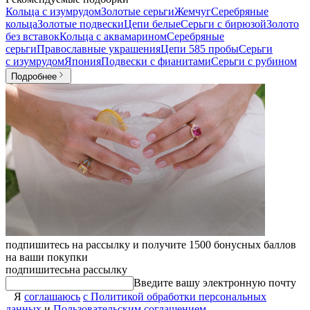
Кольца с изумрудом
Золотые серьги
Жемчуг
Серебряные
кольца
Золотые подвески
Цепи белые
Серьги с бирюзой
Золото
без вставок
Кольца с аквамарином
Серебряные
серьги
Православные украшения
Цепи 585 пробы
Серьги
с изумрудом
Япония
Подвески с фианитами
Серьги с рубином
Подробнее
подпишитесь на рассылку и получите 1500 бонусных баллов
на ваши покупки
подпишитесь
на рассылку
Введите вашу электронную почту
Я
соглашаюсь
с Политикой обработки персональных
данных
и
Пользовательским соглашением