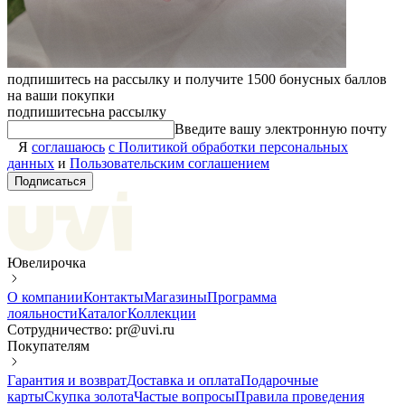
подпишитесь на рассылку и получите 1500 бонусных баллов
на ваши покупки
подпишитесь
на рассылку
Введите вашу электронную почту
Я
соглашаюсь
с Политикой обработки персональных
данных
и
Пользовательским соглашением
Подписаться
Ювелирочка
О компании
Контакты
Магазины
Программа
лояльности
Каталог
Коллекции
Сотрудничество: pr@uvi.ru
Покупателям
Гарантия и возврат
Доставка и оплата
Подарочные
карты
Скупка золота
Частые вопросы
Правила проведения