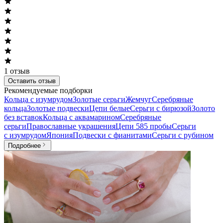
1
отзыв
Оставить отзыв
Рекомендуемые подборки
Кольца с изумрудом
Золотые серьги
Жемчуг
Серебряные
кольца
Золотые подвески
Цепи белые
Серьги с бирюзой
Золото
без вставок
Кольца с аквамарином
Серебряные
серьги
Православные украшения
Цепи 585 пробы
Серьги
с изумрудом
Япония
Подвески с фианитами
Серьги с рубином
Подробнее