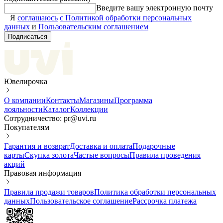
Введите вашу электронную почту
Я
соглашаюсь
с Политикой обработки персональных
данных
и
Пользовательским соглашением
Подписаться
Ювелирочка
О компании
Контакты
Магазины
Программа
лояльности
Каталог
Коллекции
Сотрудничество: pr@uvi.ru
Покупателям
Гарантия и возврат
Доставка и оплата
Подарочные
карты
Скупка золота
Частые вопросы
Правила проведения
акций
Правовая информация
Правила продажи товаров
Политика обработки персональных
данных
Пользовательское соглашение
Рассрочка платежа