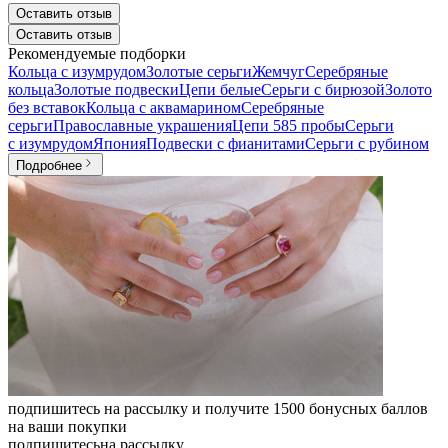
Оставить отзыв
Оставить отзыв
Рекомендуемые подборки
Кольца с изумрудом
Золотые серьги
Жемчуг
Серебряные
кольца
Золотые подвески
Цепи белые
Серьги с бирюзой
Золото
без вставок
Кольца с аквамарином
Серебряные
серьги
Православные украшения
Цепи 585 пробы
Серьги
с изумрудом
Япония
Подвески с фианитами
Серьги с рубином
Подробнее
подпишитесь на рассылку и получите 1500 бонусных баллов
на ваши покупки
подпишитесь
на рассылку