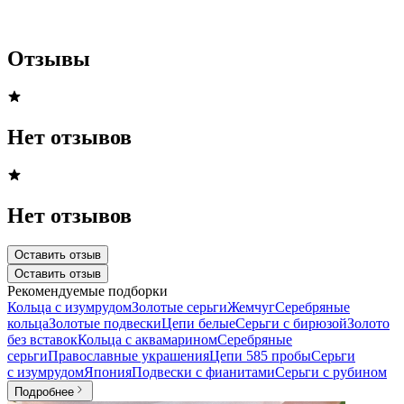
Отзывы
Нет отзывов
Нет отзывов
Оставить отзыв
Оставить отзыв
Рекомендуемые подборки
Кольца с изумрудом
Золотые серьги
Жемчуг
Серебряные
кольца
Золотые подвески
Цепи белые
Серьги с бирюзой
Золото
без вставок
Кольца с аквамарином
Серебряные
серьги
Православные украшения
Цепи 585 пробы
Серьги
с изумрудом
Япония
Подвески с фианитами
Серьги с рубином
Подробнее