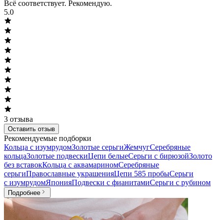
Всё соответствует. Рекомендую.
5.0
3
отзыва
Оставить отзыв
Рекомендуемые подборки
Кольца с изумрудом
Золотые серьги
Жемчуг
Серебряные
кольца
Золотые подвески
Цепи белые
Серьги с бирюзой
Золото
без вставок
Кольца с аквамарином
Серебряные
серьги
Православные украшения
Цепи 585 пробы
Серьги
с изумрудом
Япония
Подвески с фианитами
Серьги с рубином
Подробнее