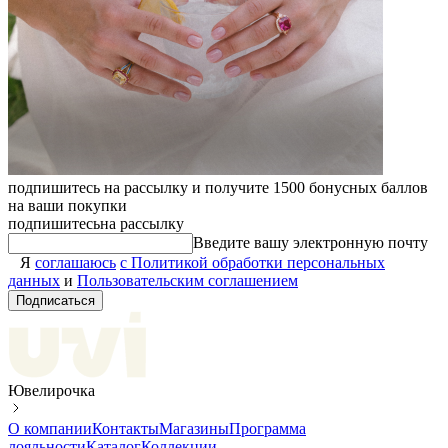
подпишитесь на рассылку и получите 1500 бонусных баллов
на ваши покупки
подпишитесь
на рассылку
Введите вашу электронную почту
Я
соглашаюсь
с Политикой обработки персональных
данных
и
Пользовательским соглашением
Подписаться
Ювелирочка
О компании
Контакты
Магазины
Программа
лояльности
Каталог
Коллекции