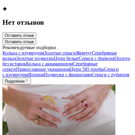
Нет отзывов
Оставить отзыв
Оставить отзыв
Рекомендуемые подборки
Кольца с изумрудом
Золотые серьги
Жемчуг
Серебряные
кольца
Золотые подвески
Цепи белые
Серьги с бирюзой
Золото
без вставок
Кольца с аквамарином
Серебряные
серьги
Православные украшения
Цепи 585 пробы
Серьги
с изумрудом
Япония
Подвески с фианитами
Серьги с рубином
Подробнее