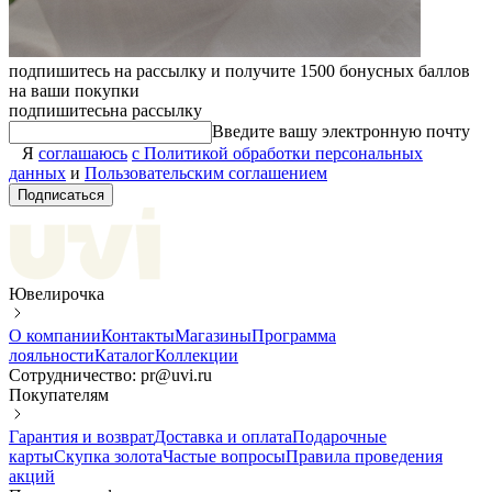
подпишитесь на рассылку и получите 1500 бонусных баллов
на ваши покупки
подпишитесь
на рассылку
Введите вашу электронную почту
Я
соглашаюсь
с Политикой обработки персональных
данных
и
Пользовательским соглашением
Подписаться
Ювелирочка
О компании
Контакты
Магазины
Программа
лояльности
Каталог
Коллекции
Сотрудничество: pr@uvi.ru
Покупателям
Гарантия и возврат
Доставка и оплата
Подарочные
карты
Скупка золота
Частые вопросы
Правила проведения
акций