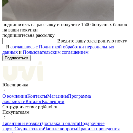
подпишитесь на рассылку и получите 1500 бонусных баллов
на ваши покупки
подпишитесь
на рассылку
Введите вашу электронную почту
Я
соглашаюсь
с Политикой обработки персональных
данных
и
Пользовательским соглашением
Подписаться
Ювелирочка
О компании
Контакты
Магазины
Программа
лояльности
Каталог
Коллекции
Сотрудничество: pr@uvi.ru
Покупателям
Гарантия и возврат
Доставка и оплата
Подарочные
карты
Скупка золота
Частые вопросы
Правила проведения