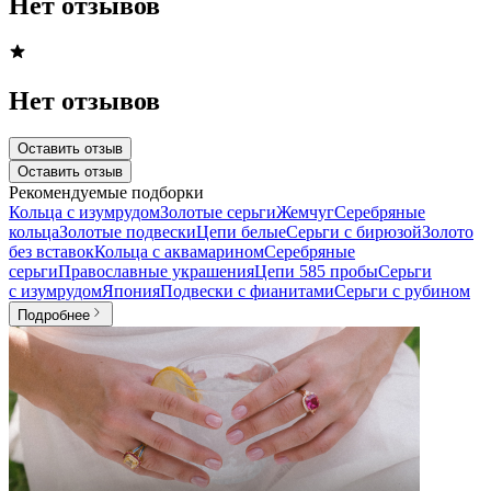
Нет отзывов
Нет отзывов
Оставить отзыв
Оставить отзыв
Рекомендуемые подборки
Кольца с изумрудом
Золотые серьги
Жемчуг
Серебряные
кольца
Золотые подвески
Цепи белые
Серьги с бирюзой
Золото
без вставок
Кольца с аквамарином
Серебряные
серьги
Православные украшения
Цепи 585 пробы
Серьги
с изумрудом
Япония
Подвески с фианитами
Серьги с рубином
Подробнее