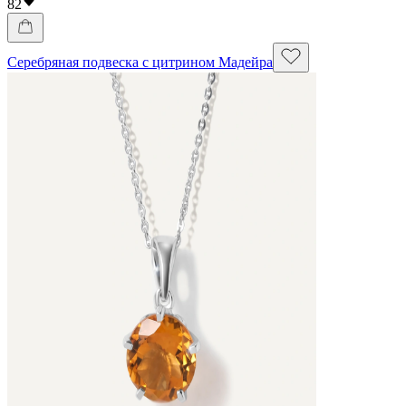
82
Серебряная подвеска с цитрином Мадейра