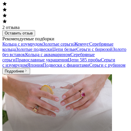
2
отзыва
Оставить отзыв
Рекомендуемые подборки
Кольца с изумрудом
Золотые серьги
Жемчуг
Серебряные
кольца
Золотые подвески
Цепи белые
Серьги с бирюзой
Золото
без вставок
Кольца с аквамарином
Серебряные
серьги
Православные украшения
Цепи 585 пробы
Серьги
с изумрудом
Япония
Подвески с фианитами
Серьги с рубином
Подробнее