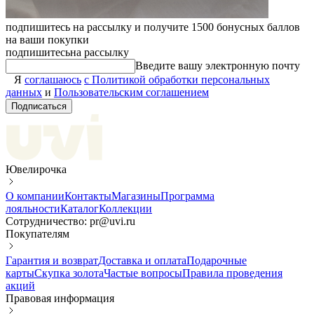
подпишитесь на рассылку и получите 1500 бонусных баллов
на ваши покупки
подпишитесь
на рассылку
Введите вашу электронную почту
Я
соглашаюсь
с Политикой обработки персональных
данных
и
Пользовательским соглашением
Подписаться
Ювелирочка
О компании
Контакты
Магазины
Программа
лояльности
Каталог
Коллекции
Сотрудничество: pr@uvi.ru
Покупателям
Гарантия и возврат
Доставка и оплата
Подарочные
карты
Скупка золота
Частые вопросы
Правила проведения
акций
Правовая информация