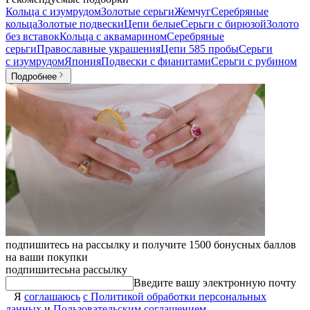
Кольца с изумрудом
Золотые серьги
Жемчуг
Серебряные
кольца
Золотые подвески
Цепи белые
Серьги с бирюзой
Золото
без вставок
Кольца с аквамарином
Серебряные
серьги
Православные украшения
Цепи 585 пробы
Серьги
с изумрудом
Япония
Подвески с фианитами
Серьги с рубином
Подробнее
подпишитесь на рассылку и получите 1500 бонусных баллов
на ваши покупки
подпишитесь
на рассылку
Введите вашу электронную почту
Я
соглашаюсь
с Политикой обработки персональных
данных
и
Пользовательским соглашением