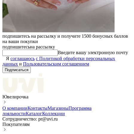
подпишитесь на рассылку и получите 1500 бонусных баллов
на ваши покупки
подпишитесь
на рассылку
Введите вашу электронную почту
Я
соглашаюсь
с Политикой обработки персональных
данных
и
Пользовательским соглашением
Подписаться
Ювелирочка
О компании
Контакты
Магазины
Программа
лояльности
Каталог
Коллекции
Сотрудничество: pr@uvi.ru
Покупателям