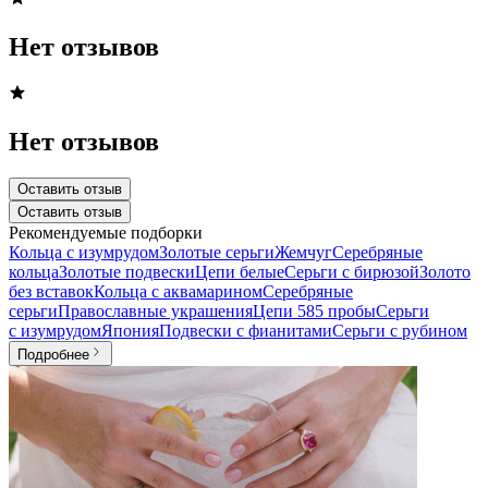
Нет отзывов
Нет отзывов
Оставить отзыв
Оставить отзыв
Рекомендуемые подборки
Кольца с изумрудом
Золотые серьги
Жемчуг
Серебряные
кольца
Золотые подвески
Цепи белые
Серьги с бирюзой
Золото
без вставок
Кольца с аквамарином
Серебряные
серьги
Православные украшения
Цепи 585 пробы
Серьги
с изумрудом
Япония
Подвески с фианитами
Серьги с рубином
Подробнее