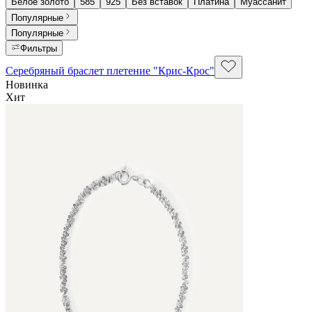
Белое золото
585
925
Без вставок
Платина
Муассанит
Популярные
Популярные
Фильтры
Серебряный браслет плетение "Крис-Крос"
Новинка
Хит