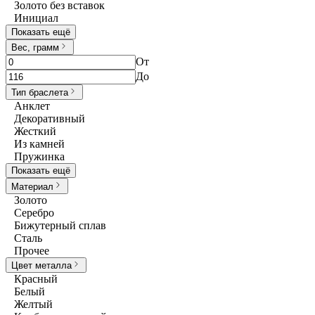
Золото без вставок
Инициал
Показать ещё
Вес, грамм
От
До
Тип браслета
Анклет
Декоративный
Жесткий
Из камней
Пружинка
Показать ещё
Материал
Золото
Серебро
Бижутерный сплав
Сталь
Прочее
Цвет металла
Красный
Белый
Желтый