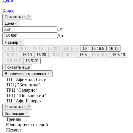
Цепи
Колье
Показать ещё
Цена
От
До
Размер
14-18
15-18
15-19
15-20
15.5-16.5
16
16-16.5
16-18
16-18.5
16-19
16-20
16-21
16-22
16.5
16.5-18.5
16.5-19
16.5-19.5
16.5-20
Показать ещё
В наличии в магазинах
ТЦ "Афимолл Сити"
ТОЦ "Ботаника"
ТРЦ "Саларис"
ТРЦ "Щёлковский"
ТЦ "Афи Галерея"
Показать ещё
Коллекции
Тренды
Ювелирочка с верой
Жемчуг