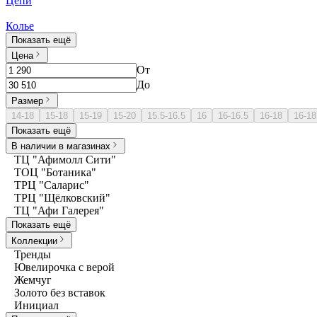
Цепи
Колье
Показать ещё
Цена
От
До
Размер
14-18
15-18
15-19
15-20
15.5-16.5
16
16-16.5
16-18
16-18
Показать ещё
В наличии в магазинах
ТЦ "Афимолл Сити"
ТОЦ "Ботаника"
ТРЦ "Саларис"
ТРЦ "Щёлковский"
ТЦ "Афи Галерея"
Показать ещё
Коллекции
Тренды
Ювелирочка с верой
Жемчуг
Золото без вставок
Инициал