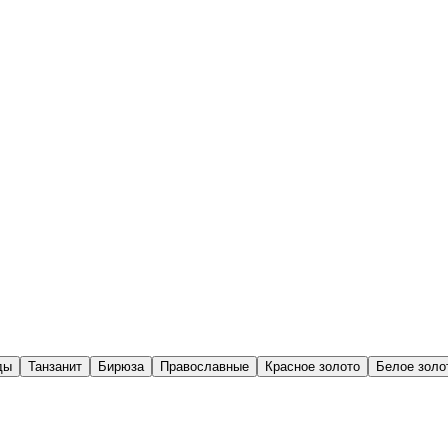
ды
Танзанит
Бирюза
Православные
Красное золото
Белое золо