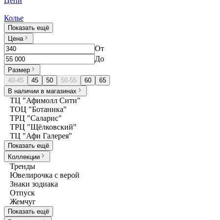
Цепи
Колье
Показать ещё
Цена
От
До
Размер
40-45
45
50
50-55
60
65
В наличии в магазинах
ТЦ "Афимолл Сити"
ТОЦ "Ботаника"
ТРЦ "Саларис"
ТРЦ "Щёлковский"
ТЦ "Афи Галерея"
Показать ещё
Коллекции
Тренды
Ювелирочка с верой
Знаки зодиака
Отпуск
Жемчуг
Показать ещё