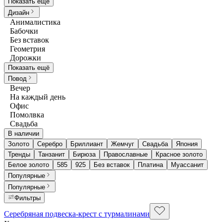
Показать ещё
Дизайн
Анималистика
Бабочки
Без вставок
Геометрия
Дорожки
Показать ещё
Повод
Вечер
На каждый день
Офис
Помолвка
Свадьба
В наличии
Золото
Серебро
Бриллиант
Жемчуг
Свадьба
Япония
Тренды
Танзанит
Бирюза
Православные
Красное золото
Белое золото
585
925
Без вставок
Платина
Муассанит
Популярные
Популярные
Фильтры
Серебряная подвеска-крест с турмалинами