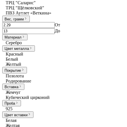
ТРЦ "Саларис"
ТРЦ "Щёлковский"
ПВЗ Аутлет «Веткина»
Вес, грамм
От
До
Материал
Серебро
Цвет металла
Красный
Белый
Желтый
Покрытие
Позолота
Родирование
Вставка
Жемчуг
Кубический цирконий
Проба
925
Цвет вставки
Белая
Желтая