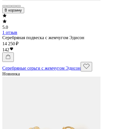
В корзину
5.0
1 отзыв
Серебряная подвеска с жемчугом Эдисон
14 250 ₽
142
Серебряные серьги с жемчугом Эдисон
Новинка