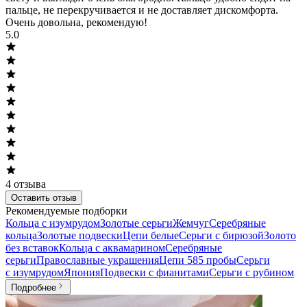
пальце, не перекручивается и не доставляет дискомфорта.
Очень довольна, рекомендую!
5.0
4
отзыва
Оставить отзыв
Рекомендуемые подборки
Кольца с изумрудом
Золотые серьги
Жемчуг
Серебряные
кольца
Золотые подвески
Цепи белые
Серьги с бирюзой
Золото
без вставок
Кольца с аквамарином
Серебряные
серьги
Православные украшения
Цепи 585 пробы
Серьги
с изумрудом
Япония
Подвески с фианитами
Серьги с рубином
Подробнее